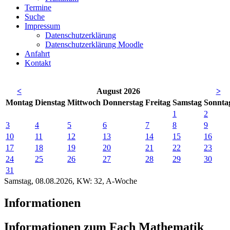
Termine
Suche
Impressum
Datenschutzerklärung
Datenschutzerklärung Moodle
Anfahrt
Kontakt
<
August 2026
>
Mo
ntag
Di
enstag
Mi
ttwoch
Do
nnerstag
Fr
eitag
Sa
mstag
So
nnta
1
2
3
4
5
6
7
8
9
10
11
12
13
14
15
16
17
18
19
20
21
22
23
24
25
26
27
28
29
30
31
Samstag, 08.08.2026, KW: 32, A-Woche
Informationen
Informationen zum Fach Mathematik