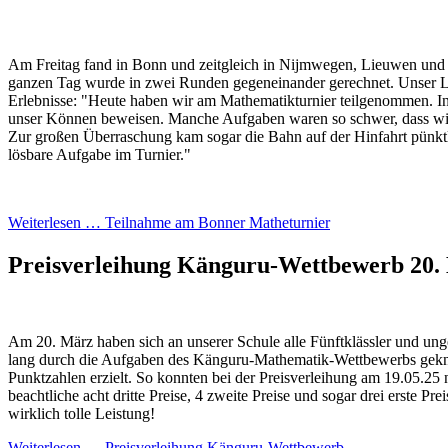
Am Freitag fand in Bonn und zeitgleich in Nijmwegen, Lieuwen und 
ganzen Tag wurde in zwei Runden gegeneinander gerechnet. Unser L
Erlebnisse: "Heute haben wir am Mathematikturnier teilgenommen. 
unser Können beweisen. Manche Aufgaben waren so schwer, dass wi
Zur großen Überraschung kam sogar die Bahn auf der Hinfahrt pünktli
lösbare Aufgabe im Turnier."
Weiterlesen …
Teilnahme am Bonner Matheturnier
Preisverleihung Känguru-Wettbewerb
20.
Am 20. März haben sich an unserer Schule alle Fünftklässler und ung
lang durch die Aufgaben des Känguru-Mathematik-Wettbewerbs geknob
Punktzahlen erzielt. So konnten bei der Preisverleihung am 19.05.25 
beachtliche acht dritte Preise, 4 zweite Preise und sogar drei erste Pre
wirklich tolle Leistung!
Weiterlesen …
Preisverleihung Känguru-Wettbewerb