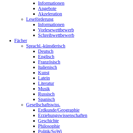
Informationen
Angebote
Akzeleration
Leseförderung
Informationen
Vorlesewettbewerb
Schreibwettbewerb
Fächer
Sprachl.-künstlerisch
Deutsch
Englisch
Französisch
Italienisch
Kunst
Latein
Literatur
Musik
Russisch
Spanisch
Gesellschaftswiss.
Erdkunde/Geographie
Erziehungswissenschaften
Geschichte
Philosophie
Politik/SoWi