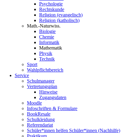
Psychologie
Rechtskunde
Religion (evangelisch)
Religion (katholisch)
Math.-Naturwiss.
Biologie
Chemie
Informatik
Mathematik
Physik
Technik
Sport
Wahlpflichtbereich
Service
Schulmanager
Vertretungsplan
Hinweise
Zugangsdaten
Moodle
Infoschriften & Formulare
BookResale
Schulkleidung
Referendariat
Schüler*innen helfen Schüler*innen (Nachhilfe)
Praktikum