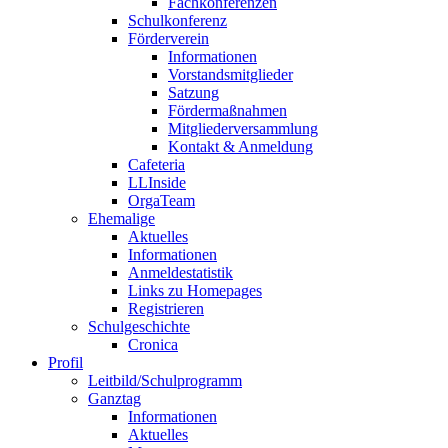
Fachkonferenzen
Schulkonferenz
Förderverein
Informationen
Vorstandsmitglieder
Satzung
Fördermaßnahmen
Mitgliederversammlung
Kontakt & Anmeldung
Cafeteria
LLInside
OrgaTeam
Ehemalige
Aktuelles
Informationen
Anmeldestatistik
Links zu Homepages
Registrieren
Schulgeschichte
Cronica
Profil
Leitbild/Schulprogramm
Ganztag
Informationen
Aktuelles