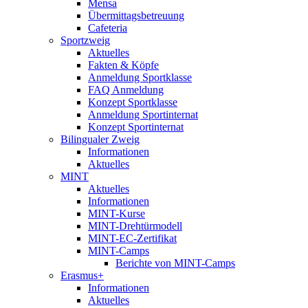
Mensa
Übermittagsbetreuung
Cafeteria
Sportzweig
Aktuelles
Fakten & Köpfe
Anmeldung Sportklasse
FAQ Anmeldung
Konzept Sportklasse
Anmeldung Sportinternat
Konzept Sportinternat
Bilingualer Zweig
Informationen
Aktuelles
MINT
Aktuelles
Informationen
MINT-Kurse
MINT-Drehtürmodell
MINT-EC-Zertifikat
MINT-Camps
Berichte von MINT-Camps
Erasmus+
Informationen
Aktuelles