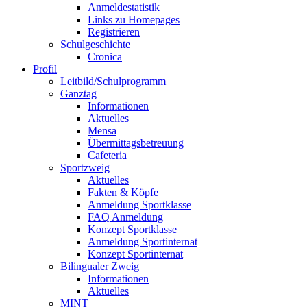
Anmeldestatistik
Links zu Homepages
Registrieren
Schulgeschichte
Cronica
Profil
Leitbild/Schulprogramm
Ganztag
Informationen
Aktuelles
Mensa
Übermittagsbetreuung
Cafeteria
Sportzweig
Aktuelles
Fakten & Köpfe
Anmeldung Sportklasse
FAQ Anmeldung
Konzept Sportklasse
Anmeldung Sportinternat
Konzept Sportinternat
Bilingualer Zweig
Informationen
Aktuelles
MINT