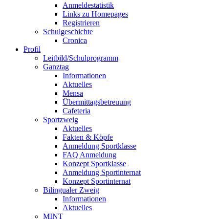
Anmeldestatistik
Links zu Homepages
Registrieren
Schulgeschichte
Cronica
Profil
Leitbild/Schulprogramm
Ganztag
Informationen
Aktuelles
Mensa
Übermittagsbetreuung
Cafeteria
Sportzweig
Aktuelles
Fakten & Köpfe
Anmeldung Sportklasse
FAQ Anmeldung
Konzept Sportklasse
Anmeldung Sportinternat
Konzept Sportinternat
Bilingualer Zweig
Informationen
Aktuelles
MINT