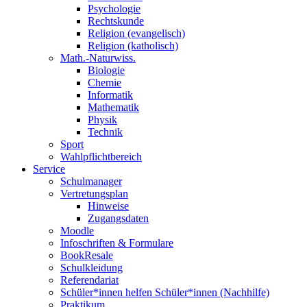
Psychologie
Rechtskunde
Religion (evangelisch)
Religion (katholisch)
Math.-Naturwiss.
Biologie
Chemie
Informatik
Mathematik
Physik
Technik
Sport
Wahlpflichtbereich
Service
Schulmanager
Vertretungsplan
Hinweise
Zugangsdaten
Moodle
Infoschriften & Formulare
BookResale
Schulkleidung
Referendariat
Schüler*innen helfen Schüler*innen (Nachhilfe)
Praktikum