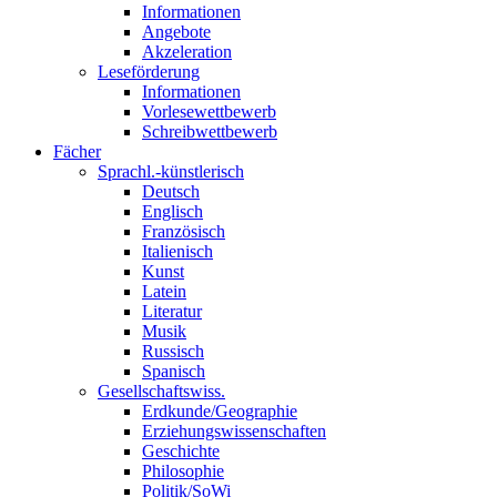
Informationen
Angebote
Akzeleration
Leseförderung
Informationen
Vorlesewettbewerb
Schreibwettbewerb
Fächer
Sprachl.-künstlerisch
Deutsch
Englisch
Französisch
Italienisch
Kunst
Latein
Literatur
Musik
Russisch
Spanisch
Gesellschaftswiss.
Erdkunde/Geographie
Erziehungswissenschaften
Geschichte
Philosophie
Politik/SoWi