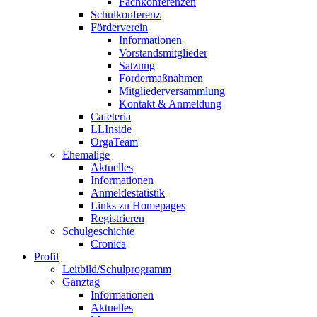
Fachkonferenzen
Schulkonferenz
Förderverein
Informationen
Vorstandsmitglieder
Satzung
Fördermaßnahmen
Mitgliederversammlung
Kontakt & Anmeldung
Cafeteria
LLInside
OrgaTeam
Ehemalige
Aktuelles
Informationen
Anmeldestatistik
Links zu Homepages
Registrieren
Schulgeschichte
Cronica
Profil
Leitbild/Schulprogramm
Ganztag
Informationen
Aktuelles