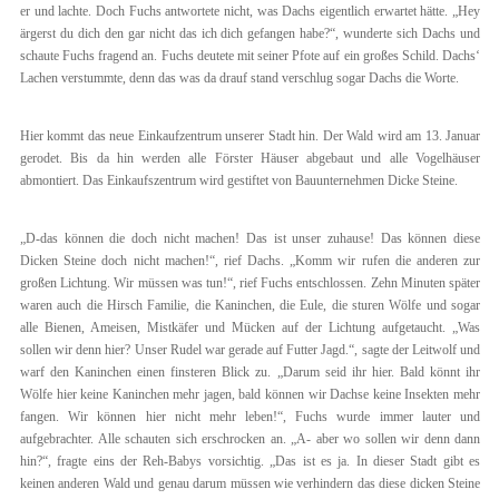
er und lachte. Doch Fuchs antwortete nicht, was Dachs eigentlich erwartet hätte. „Hey
ärgerst du dich den gar nicht das ich dich gefangen habe?“, wunderte sich Dachs und
schaute Fuchs fragend an. Fuchs deutete mit seiner Pfote auf ein großes Schild. Dachs‘
Lachen verstummte, denn das was da drauf stand verschlug sogar Dachs die Worte.
Hier kommt das neue Einkaufzentrum unserer Stadt hin. Der Wald wird am 13. Januar
gerodet. Bis da hin werden alle Förster Häuser abgebaut und alle Vogelhäuser
abmontiert. Das Einkaufszentrum wird gestiftet von Bauunternehmen Dicke Steine.
„D-das können die doch nicht machen! Das ist unser zuhause! Das können diese
Dicken Steine doch nicht machen!“, rief Dachs. „Komm wir rufen die anderen zur
großen Lichtung. Wir müssen was tun!“, rief Fuchs entschlossen. Zehn Minuten später
waren auch die Hirsch Familie, die Kaninchen, die Eule, die sturen Wölfe und sogar
alle Bienen, Ameisen, Mistkäfer und Mücken auf der Lichtung aufgetaucht. „Was
sollen wir denn hier? Unser Rudel war gerade auf Futter Jagd.“, sagte der Leitwolf und
warf den Kaninchen einen finsteren Blick zu. „Darum seid ihr hier. Bald könnt ihr
Wölfe hier keine Kaninchen mehr jagen, bald können wir Dachse keine Insekten mehr
fangen. Wir können hier nicht mehr leben!“, Fuchs wurde immer lauter und
aufgebrachter. Alle schauten sich erschrocken an. „A- aber wo sollen wir denn dann
hin?“, fragte eins der Reh-Babys vorsichtig. „Das ist es ja. In dieser Stadt gibt es
keinen anderen Wald und genau darum müssen wie verhindern das diese dicken Steine