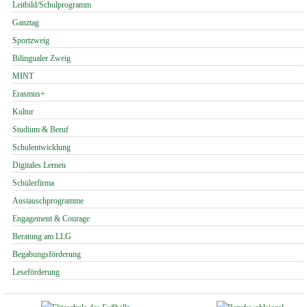
Navigation
Leitbild/Schulprogramm
überspringen
Ganztag
Sportzweig
Bilingualer Zweig
MINT
Erasmus+
Kultur
Studium & Beruf
Schulentwicklung
Digitales Lernen
Schülerfirma
Austauschprogramme
Engagement & Courage
Beratung am LLG
Begabungsförderung
Leseförderung