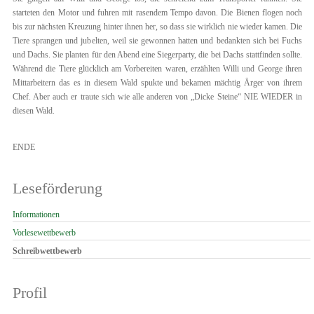
starteten den Motor und fuhren mit rasendem Tempo davon. Die Bienen flogen noch
bis zur nächsten Kreuzung hinter ihnen her, so dass sie wirklich nie wieder kamen. Die
Tiere sprangen und jubelten, weil sie gewonnen hatten und bedankten sich bei Fuchs
und Dachs. Sie planten für den Abend eine Siegerparty, die bei Dachs stattfinden sollte.
Während die Tiere glücklich am Vorbereiten waren, erzählten Willi und George ihren
Mittarbeitern das es in diesem Wald spukte und bekamen mächtig Ärger von ihrem
Chef. Aber auch er traute sich wie alle anderen von „Dicke Steine“ NIE WIEDER in
diesen Wald.
ENDE
Leseförderung
Navigation
Informationen
überspringen
Vorlesewettbewerb
Schreibwettbewerb
Profil