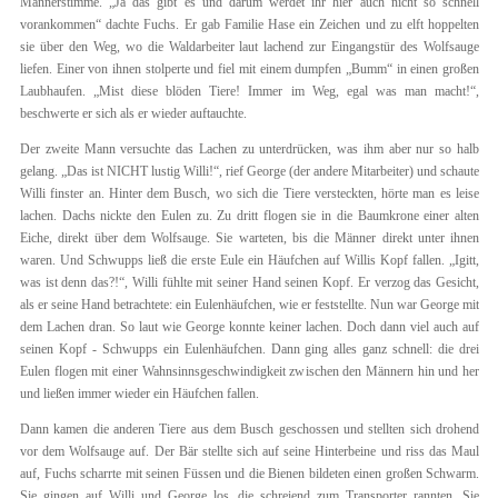
Männerstimme. „Ja das gibt es und darum werdet ihr hier auch nicht so schnell
vorankommen“ dachte Fuchs. Er gab Familie Hase ein Zeichen und zu elft hoppelten
sie über den Weg, wo die Waldarbeiter laut lachend zur Eingangstür des Wolfsauge
liefen. Einer von ihnen stolperte und fiel mit einem dumpfen „Bumm“ in einen großen
Laubhaufen. „Mist diese blöden Tiere! Immer im Weg, egal was man macht!“,
beschwerte er sich als er wieder auftauchte.
Der zweite Mann versuchte das Lachen zu unterdrücken, was ihm aber nur so halb
gelang. „Das ist NICHT lustig Willi!“, rief George (der andere Mitarbeiter) und schaute
Willi finster an. Hinter dem Busch, wo sich die Tiere versteckten, hörte man es leise
lachen. Dachs nickte den Eulen zu. Zu dritt flogen sie in die Baumkrone einer alten
Eiche, direkt über dem Wolfsauge. Sie warteten, bis die Männer direkt unter ihnen
waren. Und Schwupps ließ die erste Eule ein Häufchen auf Willis Kopf fallen. „Igitt,
was ist denn das?!“, Willi fühlte mit seiner Hand seinen Kopf. Er verzog das Gesicht,
als er seine Hand betrachtete: ein Eulenhäufchen, wie er feststellte. Nun war George mit
dem Lachen dran. So laut wie George konnte keiner lachen. Doch dann viel auch auf
seinen Kopf - Schwupps ein Eulenhäufchen. Dann ging alles ganz schnell: die drei
Eulen flogen mit einer Wahnsinnsgeschwindigkeit zwischen den Männern hin und her
und ließen immer wieder ein Häufchen fallen.
Dann kamen die anderen Tiere aus dem Busch geschossen und stellten sich drohend
vor dem Wolfsauge auf. Der Bär stellte sich auf seine Hinterbeine und riss das Maul
auf, Fuchs scharrte mit seinen Füssen und die Bienen bildeten einen großen Schwarm.
Sie gingen auf Willi und George los, die schreiend zum Transporter rannten. Sie