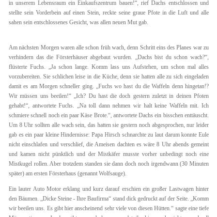
in unserem Lebensraum ein Einkaufszentrum bauen!“, rief Dachs entschlossen und
stellte sein Vorderbein auf einen Stein, reckte seine graue Pfote in die Luft und alle
sahen sein entschlossenes Gesicht, was allen neuen Mut gab.
Am nächsten Morgen waren alle schon früh wach, denn Schritt eins des Planes war zu
verhindern das die Försterhäuser abgebaut wurden. „Dachs bist du schon wach?“,
flüsterte Fuchs. „Ja schon lange. Komm lass uns Aufstehen, um schon mal alles
vorzubereiten. Sie schlichen leise in die Küche, denn sie hatten alle zu sich eingeladen
damit es am Morgen schneller ging. „Fuchs wo hast du die Waffeln denn hingetan!?
Wir müssen uns beeilen!“ „Ich? Du hast die doch gestern zuletzt in deinen Pfoten
gehabt!“, antwortete Fuchs. „Na toll dann nehmen wir halt keine Waffeln mit. Ich
schmiere schnell noch ein paar Käse Brote.“, antwortete Dachs ein bisschen enttäuscht.
Um 8 Uhr sollten alle wach sein, das hatten sie gestern noch abgesprochen, nur leider
gab es ein paar kleine Hindernisse: Papa Hirsch schnarchte zu laut darum konnte Eule
nicht einschlafen und verschlief, die Ameisen dachten es wäre 8 Uhr abends gemeint
und kamen nicht pünktlich und der Mistkäfer musste vorher unbedingt noch eine
Mistkugel rollen. Aber trotzdem standen sie dann doch noch irgendwann (30 Minuten
später) am ersten Försterhaus (genannt Wolfsauge).
Ein lauter Auto Motor erklang und kurz darauf erschien ein großer Lastwagen hinter
den Bäumen. „Dicke Steine - Ihre Baufirma“ stand dick gedruckt auf der Seite. „Komm
wir beeilen uns. Es gibt hier anscheinend sehr viele von diesen Hütten.“ sagte eine tiefe