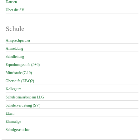
Dateien
Über die SV
Schule
Navigation
Ansprechpartner
überspringen
Anmeldung
Schulleitung
Erprobungsstufe (5+6)
Mittelstufe (7-10)
Oberstufe (EF-Q2)
Kollegium
Schulsozialarbeit am LLG
Schülervertretung (SV)
Eltern
Ehemalige
Schulgeschichte