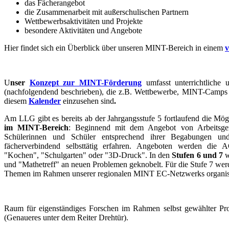
das Fächerangebot
die Zusammenarbeit mit außerschulischen Partnern
Wettbewerbsaktivitäten und Projekte
besondere Aktivitäten und Angebote
Hier findet sich ein Überblick über unseren MINT-Bereich in einem
v
U
nser
Konzept zur MINT-Förderung
umfasst unterrichtliche 
(nachfolgendend beschrieben), die z.B. Wettbewerbe, MINT-Camps 
diesem
Kalender
einzusehen sind
.
Am LLG gibt es bereits ab der Jahrgangsstufe 5 fortlaufend die Mög
im MINT-Bereich
: Beginnend mit dem Angebot von Arbeitsge
Schülerinnen und Schüler entsprechend ihrer Begabungen und 
fächerverbindend selbsttätig erfahren. Angeboten werden die 
"Kochen", "Schulgarten" oder "3D-Druck". In den
Stufen 6 und 7
w
und "Mathetreff" an neuen Problemen geknobelt. Für die Stufe 7 wer
Themen im Rahmen unserer regionalen MINT EC-Netzwerks organisi
Raum für eigenständiges Forschen im Rahmen selbst gewählter Pro
(Genaueres unter dem Reiter Drehtür).