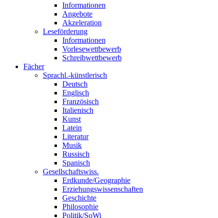
Informationen
Angebote
Akzeleration
Leseförderung
Informationen
Vorlesewettbewerb
Schreibwettbewerb
Fächer
Sprachl.-künstlerisch
Deutsch
Englisch
Französisch
Italienisch
Kunst
Latein
Literatur
Musik
Russisch
Spanisch
Gesellschaftswiss.
Erdkunde/Geographie
Erziehungswissenschaften
Geschichte
Philosophie
Politik/SoWi