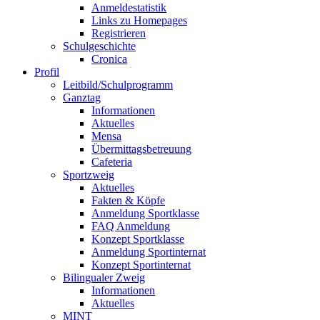
Anmeldestatistik
Links zu Homepages
Registrieren
Schulgeschichte
Cronica
Profil
Leitbild/Schulprogramm
Ganztag
Informationen
Aktuelles
Mensa
Übermittagsbetreuung
Cafeteria
Sportzweig
Aktuelles
Fakten & Köpfe
Anmeldung Sportklasse
FAQ Anmeldung
Konzept Sportklasse
Anmeldung Sportinternat
Konzept Sportinternat
Bilingualer Zweig
Informationen
Aktuelles
MINT