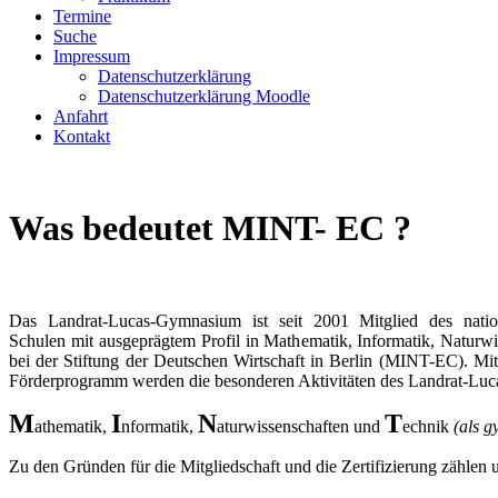
Termine
Suche
Impressum
Datenschutzerklärung
Datenschutzerklärung Moodle
Anfahrt
Kontakt
Was bedeutet MINT- EC ?
Das Landrat-Lucas-Gymnasium ist seit 2001 Mitglied des natio
Schulen mit ausgeprägtem Profil in Mathematik, Informatik, Natur
bei der Stiftung der Deutschen Wirtschaft in Berlin (MINT-EC). Mit
Förderprogramm werden die besonderen Aktivitäten des Landrat-Lu
M
I
N
T
athematik,
nformatik,
aturwissenschaften und
echnik
(als 
Zu den Gründen für die Mitgliedschaft und die Zertifizierung zählen u