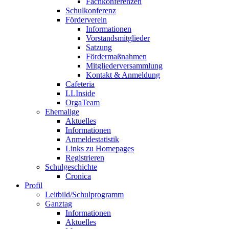
Fachkonferenzen
Schulkonferenz
Förderverein
Informationen
Vorstandsmitglieder
Satzung
Fördermaßnahmen
Mitgliederversammlung
Kontakt & Anmeldung
Cafeteria
LLInside
OrgaTeam
Ehemalige
Aktuelles
Informationen
Anmeldestatistik
Links zu Homepages
Registrieren
Schulgeschichte
Cronica
Profil
Leitbild/Schulprogramm
Ganztag
Informationen
Aktuelles