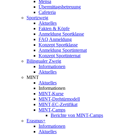
Mensa
Übermittagsbetreuung
Cafeteria
Sportzweig
Aktuelles
Fakten & Köpfe
Anmeldung Sportklasse
FAQ Anmeldung
Konzept Sportklasse
Anmeldung Sportinternat
Konzept Sportinternat
Bilingualer Zweig
Informationen
Aktuelles
MINT
Aktuelles
Informationen
MINT-Kurse
MINT-Drehtürmodell
MINT-EC-Zertifikat
MINT-Camps
Berichte von MINT-Camps
Erasmus+
Informationen
Aktuelles