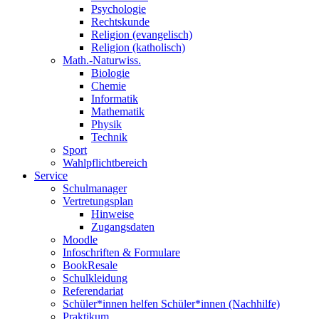
Psychologie
Rechtskunde
Religion (evangelisch)
Religion (katholisch)
Math.-Naturwiss.
Biologie
Chemie
Informatik
Mathematik
Physik
Technik
Sport
Wahlpflichtbereich
Service
Schulmanager
Vertretungsplan
Hinweise
Zugangsdaten
Moodle
Infoschriften & Formulare
BookResale
Schulkleidung
Referendariat
Schüler*innen helfen Schüler*innen (Nachhilfe)
Praktikum