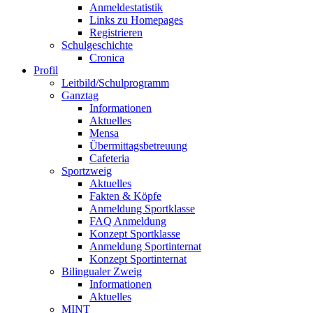
Anmeldestatistik
Links zu Homepages
Registrieren
Schulgeschichte
Cronica
Profil
Leitbild/Schulprogramm
Ganztag
Informationen
Aktuelles
Mensa
Übermittagsbetreuung
Cafeteria
Sportzweig
Aktuelles
Fakten & Köpfe
Anmeldung Sportklasse
FAQ Anmeldung
Konzept Sportklasse
Anmeldung Sportinternat
Konzept Sportinternat
Bilingualer Zweig
Informationen
Aktuelles
MINT