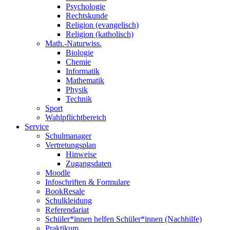
Psychologie
Rechtskunde
Religion (evangelisch)
Religion (katholisch)
Math.-Naturwiss.
Biologie
Chemie
Informatik
Mathematik
Physik
Technik
Sport
Wahlpflichtbereich
Service
Schulmanager
Vertretungsplan
Hinweise
Zugangsdaten
Moodle
Infoschriften & Formulare
BookResale
Schulkleidung
Referendariat
Schüler*innen helfen Schüler*innen (Nachhilfe)
Praktikum