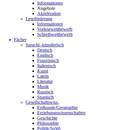
Informationen
Angebote
Akzeleration
Leseförderung
Informationen
Vorlesewettbewerb
Schreibwettbewerb
Fächer
Sprachl.-künstlerisch
Deutsch
Englisch
Französisch
Italienisch
Kunst
Latein
Literatur
Musik
Russisch
Spanisch
Gesellschaftswiss.
Erdkunde/Geographie
Erziehungswissenschaften
Geschichte
Philosophie
Politik/SoWi