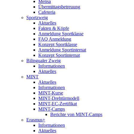
Mensa
Übermittagsbetreuung
Cafeteria
Sportzweig
Aktuelles
Fakten & Köpfe
Anmeldung Sportklasse
FAQ Anmeldung
Konzept Sportklasse
Anmeldung Sportinternat
Konzept Sportinternat
Bilingualer Zweig
Informationen
Aktuelles
MINT
Aktuelles
Informationen
MINT-Kurse
MINT-Drehtürmodell
MINT-EC-Zertifikat
MINT-Camps
Berichte von MINT-Camps
Erasmus+
Informationen
Aktuelles