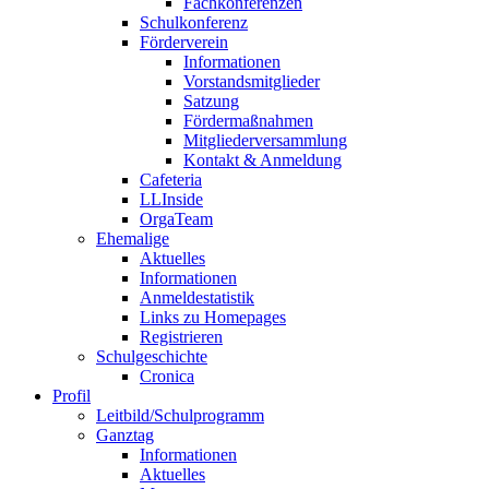
Fachkonferenzen
Schulkonferenz
Förderverein
Informationen
Vorstandsmitglieder
Satzung
Fördermaßnahmen
Mitgliederversammlung
Kontakt & Anmeldung
Cafeteria
LLInside
OrgaTeam
Ehemalige
Aktuelles
Informationen
Anmeldestatistik
Links zu Homepages
Registrieren
Schulgeschichte
Cronica
Profil
Leitbild/Schulprogramm
Ganztag
Informationen
Aktuelles