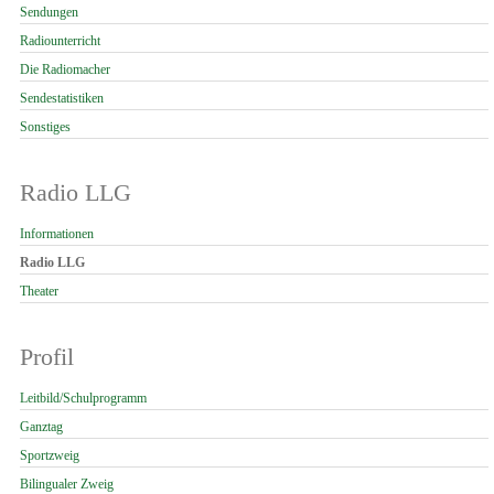
Sendungen
Radiounterricht
Die Radiomacher
Sendestatistiken
Sonstiges
Radio LLG
Navigation
Informationen
überspringen
Radio LLG
Theater
Profil
Navigation
Leitbild/Schulprogramm
überspringen
Ganztag
Sportzweig
Bilingualer Zweig