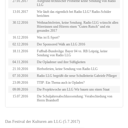
27.01.2017
Aufgrund technischer Probleme keine Sendung von Radio
LLG
13.01.2017
Wie läuft das eigentlich bei Radio LLG? Radio-Schüler
berichten
30.12.2016
Weihnachtsferien, keine Sendung. Radio LLG wünscht allen
Hörerinnen und Hörern einen "Guten Rutsch" und ein
gesundes 2017
16.12.2016
Was ist E-Sport?
02.12.2016
Der Sponsored Walk am LLG 2016
18.11.2016
Fußball-Bundesliga: Bayer 04 vs. RB Leipzig, keine
Sendung von Radio LLG
04.11.2016
Die Opladener und ihre Süßigkeiten
21.10.2016
Herbstferien, keine Sendung von Radio LLG
07.10.2016
Radio LLG begrüßt die neue Schulleiterin Gabriele Pflieger
23.09.2016
TTIP: Ein Thema auch in Opladen?
09.09.2016
Die Projektwoche am LLG Wir bauen uns einen Staat
15.07.2016
Die Schuljahresabschlusssendung: Verabschiedung von
Herrn Bramhoff
Das Festival der Kulturen am LLG (5.7.2017)