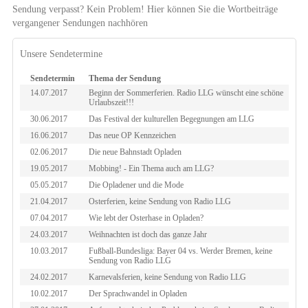
Sendung verpasst? Kein Problem! Hier können Sie die Wortbeiträge
vergangener Sendungen nachhören
Unsere Sendetermine
Sendetermin
Thema der Sendung
14.07.2017
Beginn der Sommerferien. Radio LLG wünscht eine schöne
Urlaubszeit!!!
30.06.2017
Das Festival der kulturellen Begegnungen am LLG
16.06.2017
Das neue OP Kennzeichen
02.06.2017
Die neue Bahnstadt Opladen
19.05.2017
Mobbing! - Ein Thema auch am LLG?
05.05.2017
Die Opladener und die Mode
21.04.2017
Osterferien, keine Sendung von Radio LLG
07.04.2017
Wie lebt der Osterhase in Opladen?
24.03.2017
Weihnachten ist doch das ganze Jahr
10.03.2017
Fußball-Bundesliga: Bayer 04 vs. Werder Bremen, keine
Sendung von Radio LLG
24.02.2017
Karnevalsferien, keine Sendung von Radio LLG
10.02.2017
Der Sprachwandel in Opladen