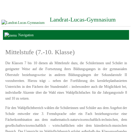
Landrat-Lucas-Gymnasium
Navigation
Mittelstufe (7.-10. Klasse)
Die Klassen 7 bis 10 dienen als Mittelstufe dazu, die Schülerinnen und Schüler in
geeigneter Weise auf die Fortsetzung ihres Bildungsganges in der gymnasialen
Oberstufe beziehungsweise in anderen Bildungsgängen der Sekundarstufe II
vorzubereiten. Hierzu trägt – neben der Fortführung des kernlehrplanbasierten
Unterrichts in den Fächern der Stundentafel – insbesondere auch die Möglichkeit bei,
individuelle Akzente über die Wahl eines Wahlpflichtfaches für die Jahrgangsstufe 8
und 10 zu setzen.
Für den Wahlpflichtbereich wählen die Schülerinnen und Schüler aus dem Angebot der
Schule entweder eine 3. Fremdsprache oder ein Fach beziehungsweise eine
Fächerkombination aus dem mathematisch-naturwissenschaftlich-technischen, dem
gesellschaftswissenschaftlich - wirtschaftlichen oder dem künstlerisch-musischen
Bereich. Der Unterricht im Wahlpflichtbereich erfolgt außerhalb des Klassenverbandes