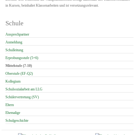
in Kursen, beinhaltet Klassenarbeiten und ist versetzungsrelevant.
Schule
Navigation
Ansprechpartner
überspringen
Anmeldung
Schulleitung
Erprobungsstufe (5+6)
Mittelstufe (7-10)
Oberstufe (EF-Q2)
Kollegium
Schulsozialarbeit am LLG
Schülervertretung (SV)
Eltern
Ehemalige
Schulgeschichte