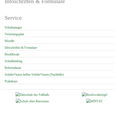
Infoschriften & Formulare
Service
Navigation
Schulmanager
überspringen
Vertretungsplan
Moodle
Infoschriften & Formulare
BookResale
Schulkleidung
Referendariat
Schüler*innen helfen Schüler*innen (Nachhilfe)
Praktikum