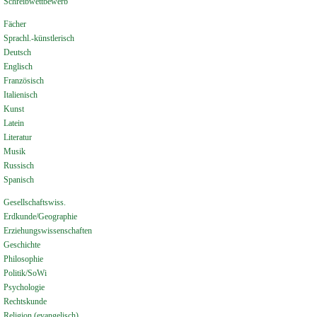
Schreibwettbewerb
Fächer
Sprachl.-künstlerisch
Deutsch
Englisch
Französisch
Italienisch
Kunst
Latein
Literatur
Musik
Russisch
Spanisch
Gesellschaftswiss.
Erdkunde/Geographie
Erziehungswissenschaften
Geschichte
Philosophie
Politik/SoWi
Psychologie
Rechtskunde
Religion (evangelisch)