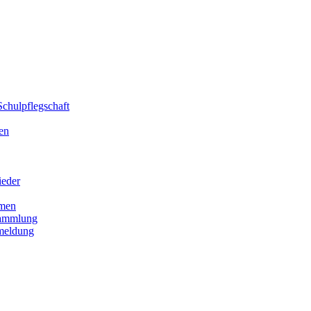
chulpflegschaft
en
ieder
men
sammlung
meldung