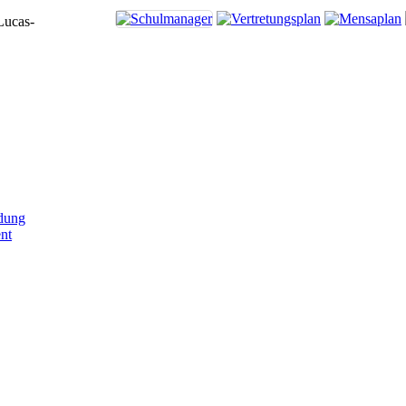
Lucas-
dung
nt