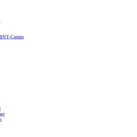
l
 MINT-Camps
t
her
n