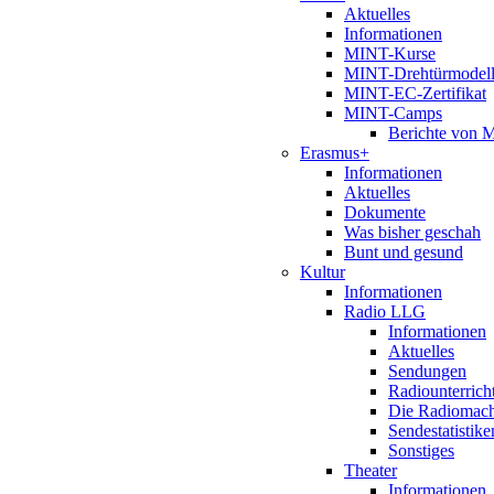
Aktuelles
Informationen
MINT-Kurse
MINT-Drehtürmodel
MINT-EC-Zertifikat
MINT-Camps
Berichte von
Erasmus+
Informationen
Aktuelles
Dokumente
Was bisher geschah
Bunt und gesund
Kultur
Informationen
Radio LLG
Informationen
Aktuelles
Sendungen
Radiounterrich
Die Radiomac
Sendestatistike
Sonstiges
Theater
Informationen