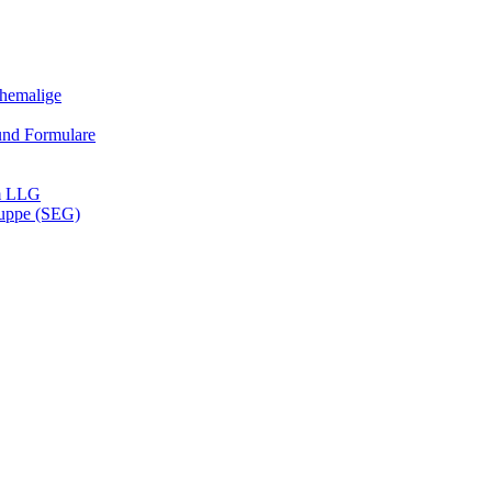
Ehemalige
und Formulare
m LLG
ruppe (SEG)