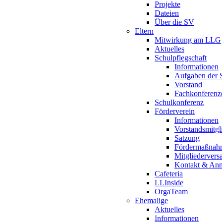
Projekte
Dateien
Über die SV
Eltern
Mitwirkung am LLG
Aktuelles
Schulpflegschaft
Informationen
Aufgaben der S
Vorstand
Fachkonferenz
Schulkonferenz
Förderverein
Informationen
Vorstandsmitgl
Satzung
Fördermaßnah
Mitgliederver
Kontakt & An
Cafeteria
LLInside
OrgaTeam
Ehemalige
Aktuelles
Informationen