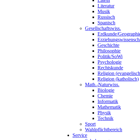
Latein
Literatur
Musik
Russisch
Spanisch
Gesellschaftswiss.
Erdkunde/Geographi
Erziehungswissensch
Geschichte
Philosophie
Politik/SoWi
Psychologie
Rechtskunde
Religion (evangelisch
Religion (katholisch)
Math.-Naturwiss.
Biologie
Chemie
Informatik
Mathematik
Physik
Technik
Sport
Wahlpflichtbereich
Service