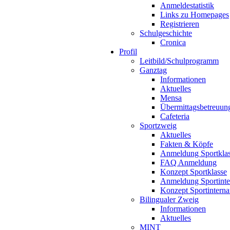
Anmeldestatistik
Links zu Homepages
Registrieren
Schulgeschichte
Cronica
Profil
Leitbild/Schulprogramm
Ganztag
Informationen
Aktuelles
Mensa
Übermittagsbetreuun
Cafeteria
Sportzweig
Aktuelles
Fakten & Köpfe
Anmeldung Sportkla
FAQ Anmeldung
Konzept Sportklasse
Anmeldung Sportinte
Konzept Sportinterna
Bilingualer Zweig
Informationen
Aktuelles
MINT