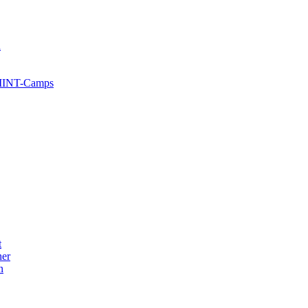
l
 MINT-Camps
t
her
n