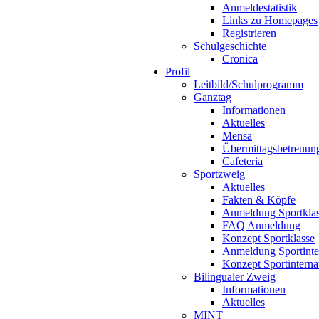
Anmeldestatistik
Links zu Homepages
Registrieren
Schulgeschichte
Cronica
Profil
Leitbild/Schulprogramm
Ganztag
Informationen
Aktuelles
Mensa
Übermittagsbetreuun
Cafeteria
Sportzweig
Aktuelles
Fakten & Köpfe
Anmeldung Sportkla
FAQ Anmeldung
Konzept Sportklasse
Anmeldung Sportinte
Konzept Sportinterna
Bilingualer Zweig
Informationen
Aktuelles
MINT