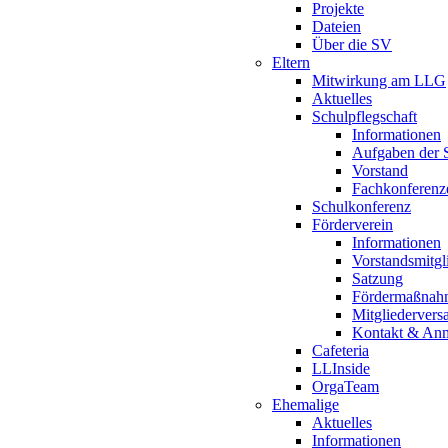
Projekte
Dateien
Über die SV
Eltern
Mitwirkung am LLG
Aktuelles
Schulpflegschaft
Informationen
Aufgaben der S
Vorstand
Fachkonferenz
Schulkonferenz
Förderverein
Informationen
Vorstandsmitgl
Satzung
Fördermaßnah
Mitgliederver
Kontakt & An
Cafeteria
LLInside
OrgaTeam
Ehemalige
Aktuelles
Informationen