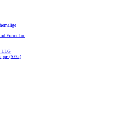
Ehemalige
und Formulare
m LLG
ruppe (SEG)