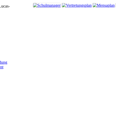
Lucas-
dung
nt