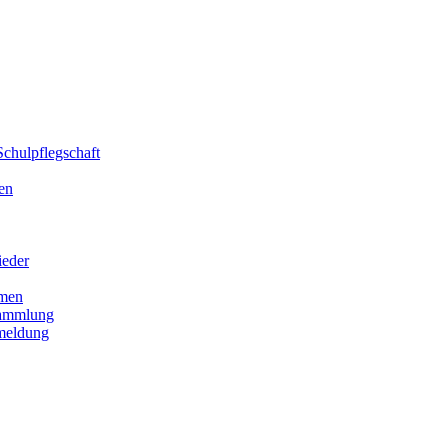
chulpflegschaft
en
ieder
men
sammlung
meldung