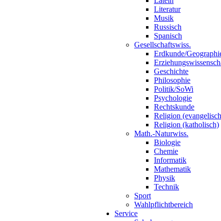
Latein
Literatur
Musik
Russisch
Spanisch
Gesellschaftswiss.
Erdkunde/Geographi
Erziehungswissensch
Geschichte
Philosophie
Politik/SoWi
Psychologie
Rechtskunde
Religion (evangelisch
Religion (katholisch)
Math.-Naturwiss.
Biologie
Chemie
Informatik
Mathematik
Physik
Technik
Sport
Wahlpflichtbereich
Service