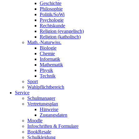
Geschichte
Philosophie
Politik/SoWi
Psychologie
Rechtskunde
Religion (evangelisch)
Religion (katholisch)
Math.-Naturwiss.
Biologie
Chemie
Informatik
Mathematik
Physik
Technik
Sport
Wahlpflichtbereich
Service
Schulmanager
Vertretungsplan
Hinweise
Zugangsdaten
Moodle
Infoschriften & Formulare
BookResale
Schulkleidung