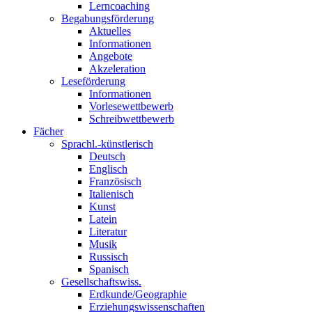
Lerncoaching
Begabungsförderung
Aktuelles
Informationen
Angebote
Akzeleration
Leseförderung
Informationen
Vorlesewettbewerb
Schreibwettbewerb
Fächer
Sprachl.-künstlerisch
Deutsch
Englisch
Französisch
Italienisch
Kunst
Latein
Literatur
Musik
Russisch
Spanisch
Gesellschaftswiss.
Erdkunde/Geographie
Erziehungswissenschaften