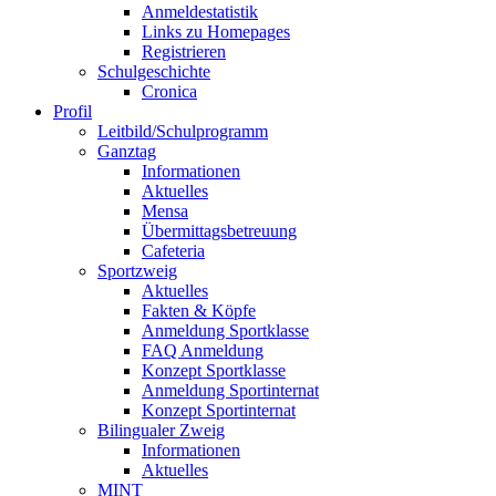
Anmeldestatistik
Links zu Homepages
Registrieren
Schulgeschichte
Cronica
Profil
Leitbild/Schulprogramm
Ganztag
Informationen
Aktuelles
Mensa
Übermittagsbetreuung
Cafeteria
Sportzweig
Aktuelles
Fakten & Köpfe
Anmeldung Sportklasse
FAQ Anmeldung
Konzept Sportklasse
Anmeldung Sportinternat
Konzept Sportinternat
Bilingualer Zweig
Informationen
Aktuelles
MINT