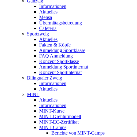
Ganztag
Informationen
Aktuelles
Mensa
Übermittagsbetreuung
Cafeteria
Sportzweig
Aktuelles
Fakten & Köpfe
Anmeldung Sportklasse
FAQ Anmeldung
Konzept Sportklasse
Anmeldung Sportinternat
Konzept Sportinternat
Bilingualer Zweig
Informationen
Aktuelles
MINT
Aktuelles
Informationen
MINT-Kurse
MINT-Drehtürmodell
MINT-EC-Zertifikat
MINT-Camps
Berichte von MINT-Camps