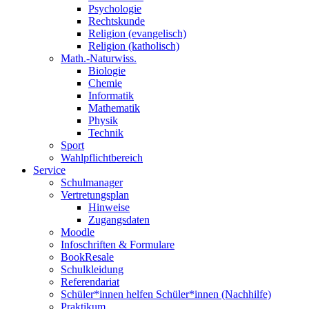
Psychologie
Rechtskunde
Religion (evangelisch)
Religion (katholisch)
Math.-Naturwiss.
Biologie
Chemie
Informatik
Mathematik
Physik
Technik
Sport
Wahlpflichtbereich
Service
Schulmanager
Vertretungsplan
Hinweise
Zugangsdaten
Moodle
Infoschriften & Formulare
BookResale
Schulkleidung
Referendariat
Schüler*innen helfen Schüler*innen (Nachhilfe)
Praktikum