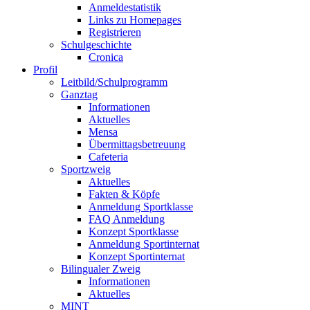
Anmeldestatistik
Links zu Homepages
Registrieren
Schulgeschichte
Cronica
Profil
Leitbild/Schulprogramm
Ganztag
Informationen
Aktuelles
Mensa
Übermittagsbetreuung
Cafeteria
Sportzweig
Aktuelles
Fakten & Köpfe
Anmeldung Sportklasse
FAQ Anmeldung
Konzept Sportklasse
Anmeldung Sportinternat
Konzept Sportinternat
Bilingualer Zweig
Informationen
Aktuelles
MINT