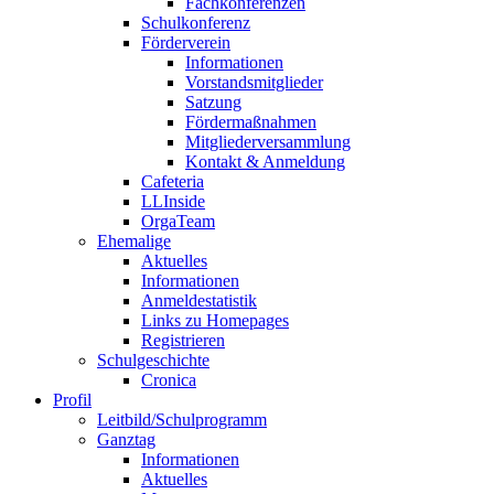
Fachkonferenzen
Schulkonferenz
Förderverein
Informationen
Vorstandsmitglieder
Satzung
Fördermaßnahmen
Mitgliederversammlung
Kontakt & Anmeldung
Cafeteria
LLInside
OrgaTeam
Ehemalige
Aktuelles
Informationen
Anmeldestatistik
Links zu Homepages
Registrieren
Schulgeschichte
Cronica
Profil
Leitbild/Schulprogramm
Ganztag
Informationen
Aktuelles