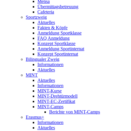
Mensa
Übermittagsbetreuung
Cafeteria
Sportzweig
Aktuelles
Fakten & Köpfe
Anmeldung Sportklasse
FAQ Anmeldung
Konzept Sportklasse
Anmeldung Sportinternat
Konzept Sportinternat
Bilingualer Zweig
Informationen
Aktuelles
MINT
Aktuelles
Informationen
MINT-Kurse
MINT-Drehtürmodell
MINT-EC-Zertifikat
MINT-Camps
Berichte von MINT-Camps
Erasmus+
Informationen
Aktuelles