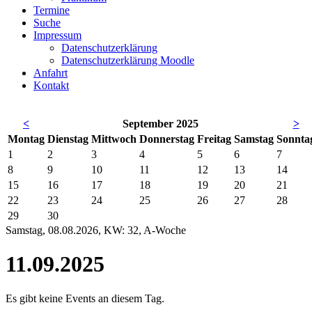
Termine
Suche
Impressum
Datenschutzerklärung
Datenschutzerklärung Moodle
Anfahrt
Kontakt
<
September 2025
>
Mo
ntag
Di
enstag
Mi
ttwoch
Do
nnerstag
Fr
eitag
Sa
mstag
So
nnta
1
2
3
4
5
6
7
8
9
10
11
12
13
14
15
16
17
18
19
20
21
22
23
24
25
26
27
28
29
30
Samstag, 08.08.2026, KW: 32, A-Woche
11.09.2025
Es gibt keine Events an diesem Tag.