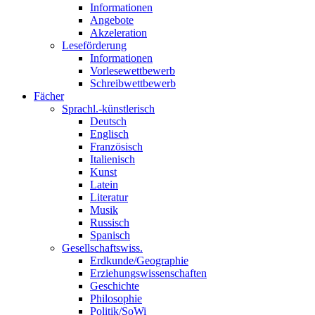
Informationen
Angebote
Akzeleration
Leseförderung
Informationen
Vorlesewettbewerb
Schreibwettbewerb
Fächer
Sprachl.-künstlerisch
Deutsch
Englisch
Französisch
Italienisch
Kunst
Latein
Literatur
Musik
Russisch
Spanisch
Gesellschaftswiss.
Erdkunde/Geographie
Erziehungswissenschaften
Geschichte
Philosophie
Politik/SoWi