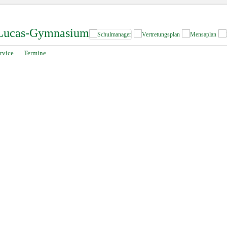
-Lucas-Gymnasium
rvice
Termine