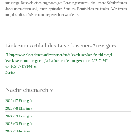
nur einige Beispiele eines engmaschigen Beratungssystems, das unsere Schüler*innen
dabei unterstützen soll, einen optimalen Start ins Berufsleben zu finden. Wir freuen
uns, dass dieser Weg erneut ausgezeichnet worden ist.
Link zum Artikel des Leverkusener-Anzeigers
https://www.ksta.de/region/leverkusen/stadt-leverkusen/berufswahl-siegel-
leverkusener-und-bergisch-gladbacher-schulen-ausgezeichnet-39717476?
cb=1654074781044&
Zurück
Nachrichtenarchiv
2026 (47 Einträge)
2025 (78 Einträge)
2024 (59 Einträge)
2023 (63 Einträge)
2022 (3 Einträge)