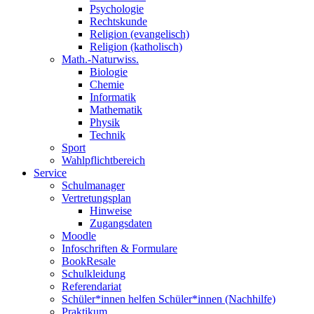
Psychologie
Rechtskunde
Religion (evangelisch)
Religion (katholisch)
Math.-Naturwiss.
Biologie
Chemie
Informatik
Mathematik
Physik
Technik
Sport
Wahlpflichtbereich
Service
Schulmanager
Vertretungsplan
Hinweise
Zugangsdaten
Moodle
Infoschriften & Formulare
BookResale
Schulkleidung
Referendariat
Schüler*innen helfen Schüler*innen (Nachhilfe)
Praktikum