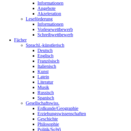
Informationen
Angebote
Akzeleration
Leseförderung
Informationen
Vorlesewettbewerb
Schreibwettbewerb
Fächer
Sprachl.-künstlerisch
Deutsch
Englisch
Französisch
Italienisch
Kunst
Latein
Literatur
Musik
Russisch
Spanisch
Gesellschaftswiss.
Erdkunde/Geographie
Erziehungswissenschaften
Geschichte
Philosophie
Politik/SoWi