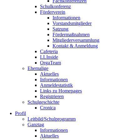
Fachkonferenzen
Schulkonferenz
Förderverein
Informationen
Vorstandsmitglieder
Satzung
Fördermaßnahmen
Mitgliederversammlung
Kontakt & Anmeldung
Cafeteria
LLInside
OrgaTeam
Ehemalige
Aktuelles
Informationen
Anmeldestatistik
Links zu Homepages
Registrieren
Schulgeschichte
Cronica
Profil
Leitbild/Schulprogramm
Ganztag
Informationen
Aktuelles