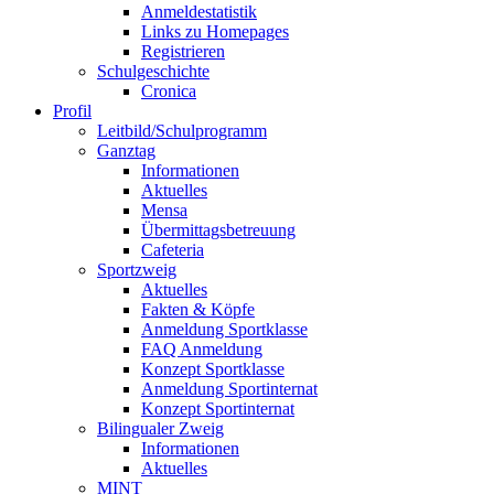
Anmeldestatistik
Links zu Homepages
Registrieren
Schulgeschichte
Cronica
Profil
Leitbild/Schulprogramm
Ganztag
Informationen
Aktuelles
Mensa
Übermittagsbetreuung
Cafeteria
Sportzweig
Aktuelles
Fakten & Köpfe
Anmeldung Sportklasse
FAQ Anmeldung
Konzept Sportklasse
Anmeldung Sportinternat
Konzept Sportinternat
Bilingualer Zweig
Informationen
Aktuelles
MINT