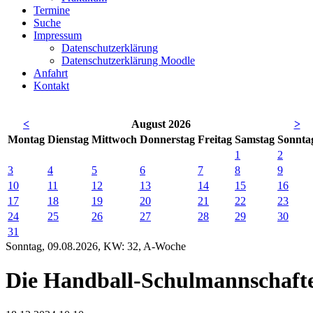
Termine
Suche
Impressum
Datenschutzerklärung
Datenschutzerklärung Moodle
Anfahrt
Kontakt
<
August 2026
>
Mo
ntag
Di
enstag
Mi
ttwoch
Do
nnerstag
Fr
eitag
Sa
mstag
So
nnta
1
2
3
4
5
6
7
8
9
10
11
12
13
14
15
16
17
18
19
20
21
22
23
24
25
26
27
28
29
30
31
Sonntag, 09.08.2026, KW: 32, A-Woche
Die Handball-Schulmannschafte