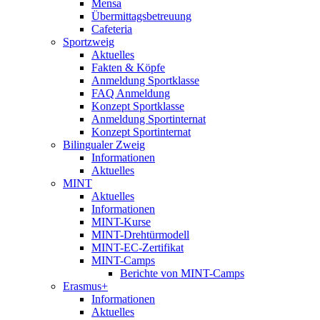
Mensa
Übermittagsbetreuung
Cafeteria
Sportzweig
Aktuelles
Fakten & Köpfe
Anmeldung Sportklasse
FAQ Anmeldung
Konzept Sportklasse
Anmeldung Sportinternat
Konzept Sportinternat
Bilingualer Zweig
Informationen
Aktuelles
MINT
Aktuelles
Informationen
MINT-Kurse
MINT-Drehtürmodell
MINT-EC-Zertifikat
MINT-Camps
Berichte von MINT-Camps
Erasmus+
Informationen
Aktuelles