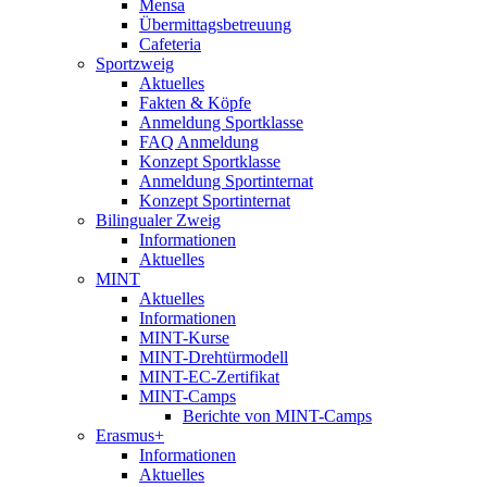
Mensa
Übermittagsbetreuung
Cafeteria
Sportzweig
Aktuelles
Fakten & Köpfe
Anmeldung Sportklasse
FAQ Anmeldung
Konzept Sportklasse
Anmeldung Sportinternat
Konzept Sportinternat
Bilingualer Zweig
Informationen
Aktuelles
MINT
Aktuelles
Informationen
MINT-Kurse
MINT-Drehtürmodell
MINT-EC-Zertifikat
MINT-Camps
Berichte von MINT-Camps
Erasmus+
Informationen
Aktuelles