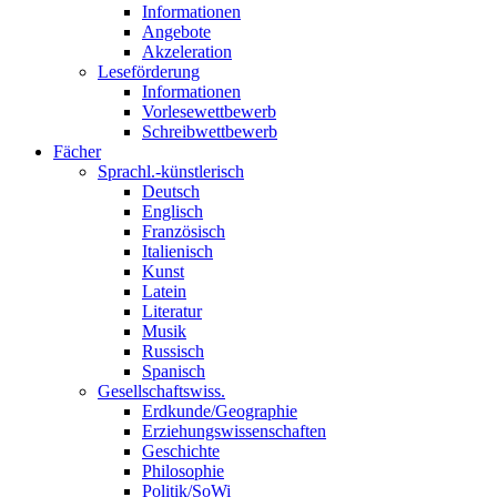
Informationen
Angebote
Akzeleration
Leseförderung
Informationen
Vorlesewettbewerb
Schreibwettbewerb
Fächer
Sprachl.-künstlerisch
Deutsch
Englisch
Französisch
Italienisch
Kunst
Latein
Literatur
Musik
Russisch
Spanisch
Gesellschaftswiss.
Erdkunde/Geographie
Erziehungswissenschaften
Geschichte
Philosophie
Politik/SoWi