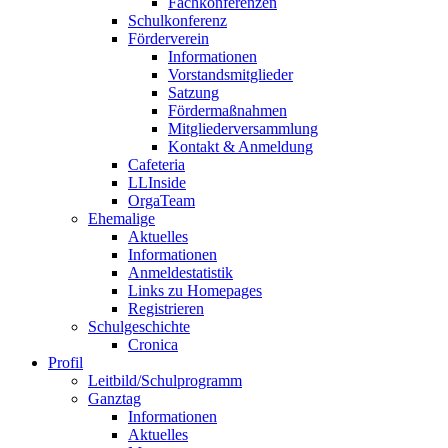
Fachkonferenzen
Schulkonferenz
Förderverein
Informationen
Vorstandsmitglieder
Satzung
Fördermaßnahmen
Mitgliederversammlung
Kontakt & Anmeldung
Cafeteria
LLInside
OrgaTeam
Ehemalige
Aktuelles
Informationen
Anmeldestatistik
Links zu Homepages
Registrieren
Schulgeschichte
Cronica
Profil
Leitbild/Schulprogramm
Ganztag
Informationen
Aktuelles