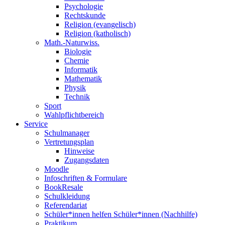
Psychologie
Rechtskunde
Religion (evangelisch)
Religion (katholisch)
Math.-Naturwiss.
Biologie
Chemie
Informatik
Mathematik
Physik
Technik
Sport
Wahlpflichtbereich
Service
Schulmanager
Vertretungsplan
Hinweise
Zugangsdaten
Moodle
Infoschriften & Formulare
BookResale
Schulkleidung
Referendariat
Schüler*innen helfen Schüler*innen (Nachhilfe)
Praktikum