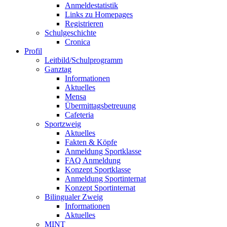
Anmeldestatistik
Links zu Homepages
Registrieren
Schulgeschichte
Cronica
Profil
Leitbild/Schulprogramm
Ganztag
Informationen
Aktuelles
Mensa
Übermittagsbetreuung
Cafeteria
Sportzweig
Aktuelles
Fakten & Köpfe
Anmeldung Sportklasse
FAQ Anmeldung
Konzept Sportklasse
Anmeldung Sportinternat
Konzept Sportinternat
Bilingualer Zweig
Informationen
Aktuelles
MINT