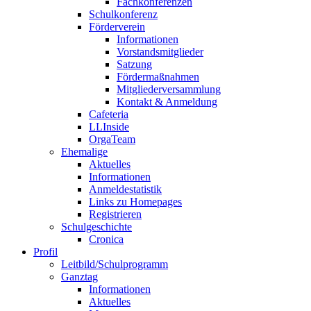
Fachkonferenzen
Schulkonferenz
Förderverein
Informationen
Vorstandsmitglieder
Satzung
Fördermaßnahmen
Mitgliederversammlung
Kontakt & Anmeldung
Cafeteria
LLInside
OrgaTeam
Ehemalige
Aktuelles
Informationen
Anmeldestatistik
Links zu Homepages
Registrieren
Schulgeschichte
Cronica
Profil
Leitbild/Schulprogramm
Ganztag
Informationen
Aktuelles