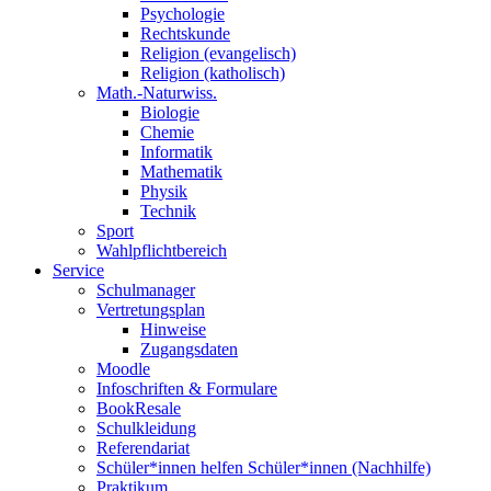
Psychologie
Rechtskunde
Religion (evangelisch)
Religion (katholisch)
Math.-Naturwiss.
Biologie
Chemie
Informatik
Mathematik
Physik
Technik
Sport
Wahlpflichtbereich
Service
Schulmanager
Vertretungsplan
Hinweise
Zugangsdaten
Moodle
Infoschriften & Formulare
BookResale
Schulkleidung
Referendariat
Schüler*innen helfen Schüler*innen (Nachhilfe)
Praktikum