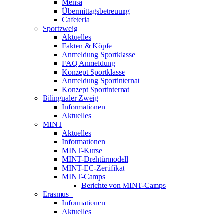
Mensa
Übermittagsbetreuung
Cafeteria
Sportzweig
Aktuelles
Fakten & Köpfe
Anmeldung Sportklasse
FAQ Anmeldung
Konzept Sportklasse
Anmeldung Sportinternat
Konzept Sportinternat
Bilingualer Zweig
Informationen
Aktuelles
MINT
Aktuelles
Informationen
MINT-Kurse
MINT-Drehtürmodell
MINT-EC-Zertifikat
MINT-Camps
Berichte von MINT-Camps
Erasmus+
Informationen
Aktuelles