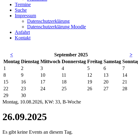
Termine
Suche
Impressum
Datenschutzerklärung
Datenschutzerklärung Moodle
Anfahrt
Kontakt
<
September 2025
>
Mo
ntag
Di
enstag
Mi
ttwoch
Do
nnerstag
Fr
eitag
Sa
mstag
So
nnta
1
2
3
4
5
6
7
8
9
10
11
12
13
14
15
16
17
18
19
20
21
22
23
24
25
26
27
28
29
30
Montag, 10.08.2026, KW: 33, B-Woche
26.09.2025
Es gibt keine Events an diesem Tag.