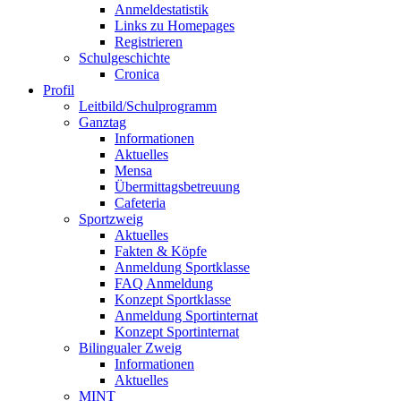
Anmeldestatistik
Links zu Homepages
Registrieren
Schulgeschichte
Cronica
Profil
Leitbild/Schulprogramm
Ganztag
Informationen
Aktuelles
Mensa
Übermittagsbetreuung
Cafeteria
Sportzweig
Aktuelles
Fakten & Köpfe
Anmeldung Sportklasse
FAQ Anmeldung
Konzept Sportklasse
Anmeldung Sportinternat
Konzept Sportinternat
Bilingualer Zweig
Informationen
Aktuelles
MINT