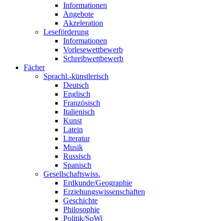
Informationen
Angebote
Akzeleration
Leseförderung
Informationen
Vorlesewettbewerb
Schreibwettbewerb
Fächer
Sprachl.-künstlerisch
Deutsch
Englisch
Französisch
Italienisch
Kunst
Latein
Literatur
Musik
Russisch
Spanisch
Gesellschaftswiss.
Erdkunde/Geographie
Erziehungswissenschaften
Geschichte
Philosophie
Politik/SoWi